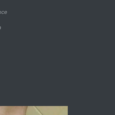
oce
a