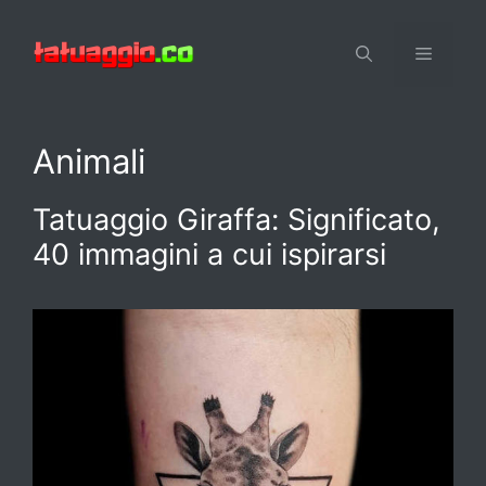
Vai
al
Menu
contenuto
Animali
Tatuaggio Giraffa: Significato,
40 immagini a cui ispirarsi