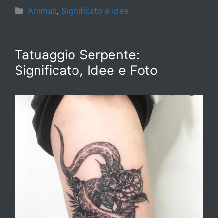
Categorie
Animali
,
Significato e Idee
Tatuaggio Serpente:
Significato, Idee e Foto