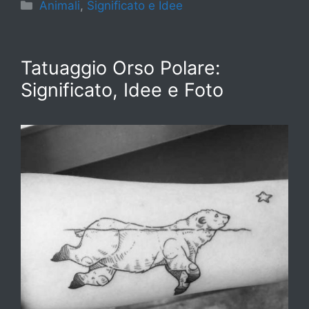
Categorie
Animali
,
Significato e Idee
Tatuaggio Orso Polare:
Significato, Idee e Foto