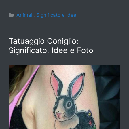
Categorie
Animali
,
Significato e Idee
Tatuaggio Coniglio:
Significato, Idee e Foto