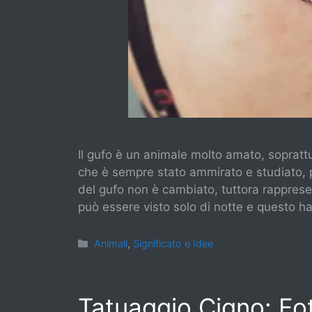
Il gufo è un animale molto amato, soprattu
che è sempre stato ammirato e studiato, pr
del gufo non è cambiato, tuttora rappresen
può essere visto solo di notte e questo ha
Categorie
Animali
,
Significato e Idee
Tatuaggio Cigno: Fot