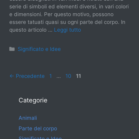
serie di simboli ed elementi diversi, in vari colori
e dimensioni. Per questo motivo, possono
essere tatuati quasi su ogni parte del corpo. In
questo articolo …
Leggi tutto
Categorie
Significato e Idee
Pagina
Pagina
Pagina
←
Precedente
1
…
10
11
Categorie
Animali
Parte del corpo
Significato e Idee